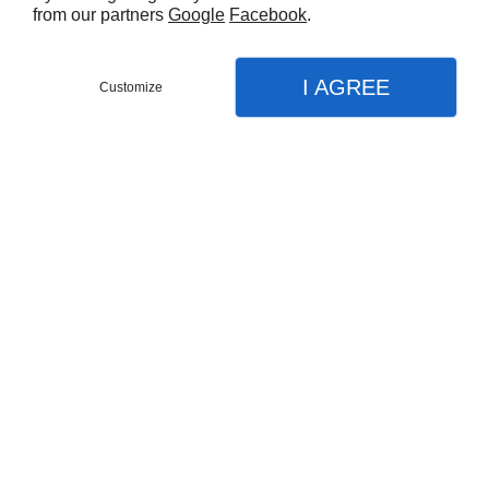
from our partners
Google
Facebook
.
nettoyage
I AGREE
Customize
Contactez-nous
Menu
Appel
Plan
de la
Accueil
Nos prestations
terrasse
Remise en état après travaux / après sinistres
Nettoyage parties communes
de votre
Nettoyage bureaux
Nettoyage fin de séjour
immeuble
Entretien locaux commerciaux