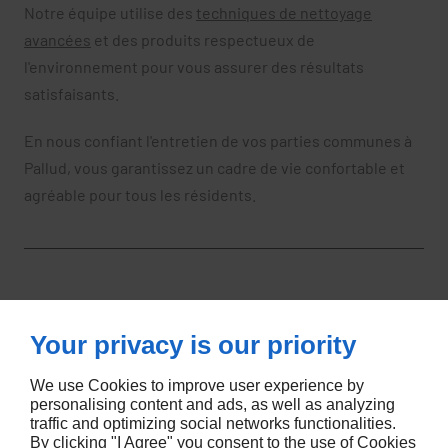
Notre équipe utilise des
techniques de nettoyage
avancées
et des produits respectueux de
l'environnement pour vous assurer des résultats
satisfaisants.
En nous confiant l'entretien de vos parties communes à
Pallud, vous garantissez un cadre de vie confortable et
agréable pour tous les résidents.
Conseils
Your privacy is our priority
de
We use Cookies to improve user experience by
personalising content and ads, as well as analyzing
traffic and optimizing social networks functionalities.
By clicking "I Agree" you consent to the use of Cookies