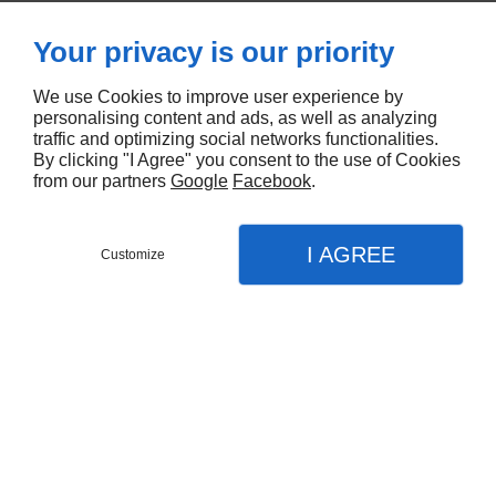
efficace
Your privacy is our priority
des
We use Cookies to improve user experience by
personalising content and ads, as well as analyzing
traffic and optimizing social networks functionalities.
By clicking "I Agree" you consent to the use of Cookies
couloirs
from our partners
Google
Facebook
.
I AGREE
Customize
dans les
Contactez-nous
Menu
Appel
Plan
Accueil
immeubles
Nos prestations
Remise en état après travaux / après sinistres
à Moutiers
Nettoyage parties communes