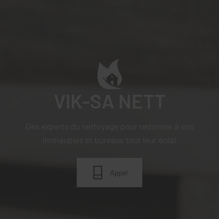
VIK-SA NETT
Des experts du nettoyage pour redonner à vos
immeubles et bureaux tout leur éclat
Appel