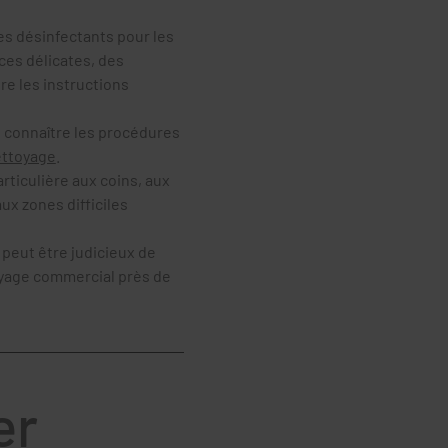
es désinfectants pour les
ces délicates, des
ire les instructions
 connaître les procédures
ettoyage
.
rticulière aux coins, aux
ux zones difficiles
l peut être judicieux de
toyage commercial près de
er