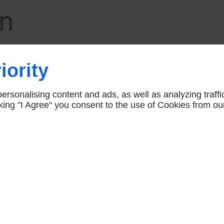
un
our
iority
ocal
rsonalising content and ads, as well as analyzing traffi
icking "I Agree" you consent to the use of Cookies from ou
à Pallud, il est judicieux
s avantages :
 techniques et aux
face et d'équipement. Son
outils et de produits de