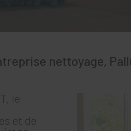
treprise nettoyage, Pal
, le
es et de