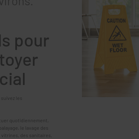
virons.
ls pour
ttoyer
cial
, suivez les
ectuer quotidiennement,
alayage, le lavage des
vitrines, des sanitaires,