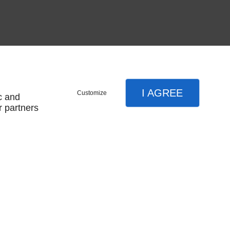
I AGREE
Customize
c and
r partners