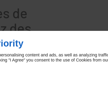
ès de
ez des
iority
rsonalising content and ads, as well as analyzing traffi
icking "I Agree" you consent to the use of Cookies from ou
cables, il est