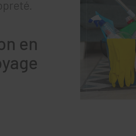
opreté.
on en
oyage
à