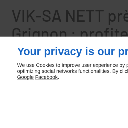
VIK-SA NETT pr
Grignon : profit
avantages d'une
Your privacy is our pr
entreprise de
We use Cookies to improve user experience by pe
optimizing social networks functionalities. By cl
Google
Facebook
.
nettoyage
professionnelle
Pour maintenir des locaux professionnels propres et impec