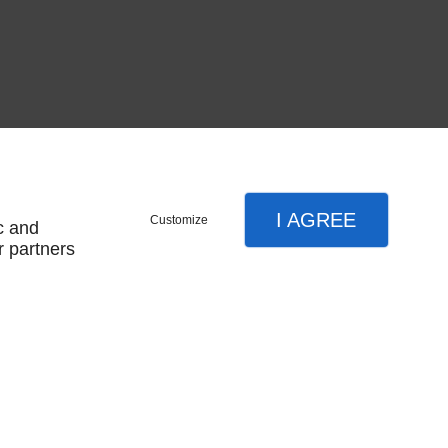
I AGREE
Customize
c and
r partners