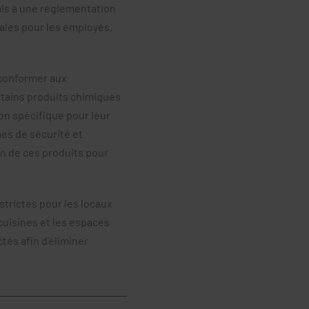
is à une réglementation
males pour les employés,
 conformer aux
rtains produits chimiques
on spécifique pour leur
rmes de sécurité et
ion de ces produits pour
trictes pour les locaux
 cuisines et les espaces
és afin d'éliminer