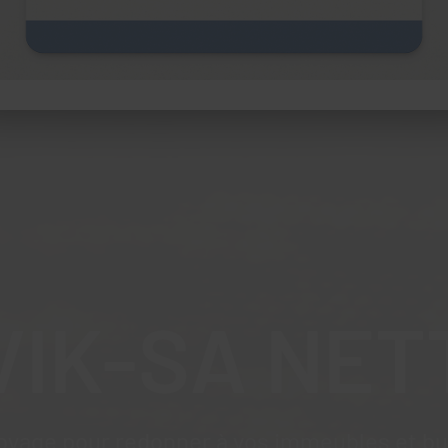
VIK-SA NET
oyage pour redonner à vos immeubles et bur